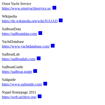
Orust Yacht Service
Heimathafen
https://www.orustyachtservice.se/
Wikipedia
Seekarten
Wetter
https://de.wikipedia.org/wiki/NAJAD
SailboatData
Schiffsmessbrief
Seeschiffsregister
https://sailboatdata.com/
Zuteilungsurkunde
YachtDatabase
Versicherung
https://www.yachtdatabase.com/
Segelmacher
SailboatLab
Motor-Service
Gasprüfung
https://sailboatlab.com/
SailboatGuide
Universal Bootszubehör
Universal Händler & Marktplätze
https://sailboat.guide
Motorzubehör
Sailguide
Seile
Sicherheit
https://www.sailguide.com/
Elektrik & Elektronik
Najad Homepage 2011
Kunststoffteile
Kleidung
https://web.archive.org/
Einrichtung