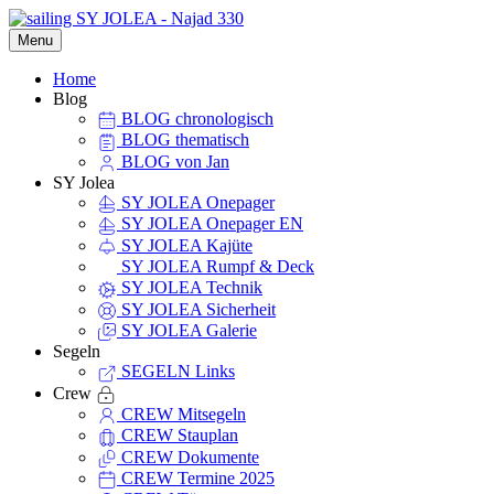
Menu
Home
Blog
BLOG chronologisch
BLOG thematisch
BLOG von Jan
SY Jolea
SY JOLEA Onepager
SY JOLEA Onepager EN
SY JOLEA Kajüte
SY JOLEA Rumpf & Deck
SY JOLEA Technik
SY JOLEA Sicherheit
SY JOLEA Galerie
Segeln
SEGELN Links
Crew
CREW Mitsegeln
CREW Stauplan
CREW Dokumente
CREW Termine 2025