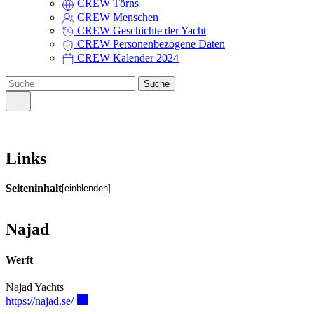
CREW Törns
CREW Menschen
CREW Geschichte der Yacht
CREW Personenbezogene Daten
CREW Kalender 2024
Suche
Links
Seiteninhalt
einblenden
Werft
Najad
Najad 330
Yacht-Designer & Werftinhaber
Werft
Najad Eignervereinigungen
Najad Yachts
Trans-Ocean e.V.
GFK Klassiker e.V.
https://najad.se/
DGzRS