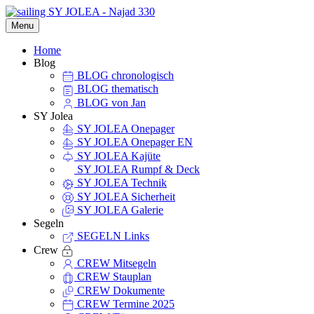
Menu
Home
Blog
BLOG chronologisch
BLOG thematisch
BLOG von Jan
SY Jolea
SY JOLEA Onepager
SY JOLEA Onepager EN
SY JOLEA Kajüte
SY JOLEA Rumpf & Deck
SY JOLEA Technik
SY JOLEA Sicherheit
SY JOLEA Galerie
Segeln
SEGELN Links
Crew
CREW Mitsegeln
CREW Stauplan
CREW Dokumente
CREW Termine 2025